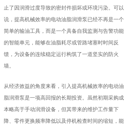
止了因润滑过度导致的密封件损坏或环境污染。可以
说，提高机械效率的电动油脂润滑泵已经不再是一个
简单的输油工具，而是一个具备自我监测与告警功能
的智能单元，能够在油脂耗尽或管路堵塞时时间反
馈，为设备的连续稳定运行构筑了一道坚实的防火
墙。
从经济效益的角度来看，引入提高机械效率的电动油
脂润滑泵是一项高回报的长期投资。虽然初期采购成
本略高于手动润滑设备，但其带来的维护工作量下
降、零件更换频率降低以及停机检查时间的缩短，能