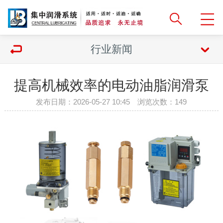
行业新闻
提高机械效率的电动油脂润滑泵
发布日期：2026-05-27 10:45 浏览次数：
149