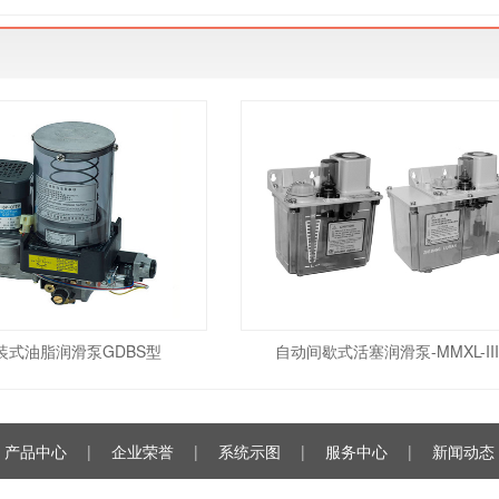
装式油脂润滑泵GDBS型
自动间歇式活塞润滑泵-MMXL-II
产品中心
|
企业荣誉
|
系统示图
|
服务中心
|
新闻动态