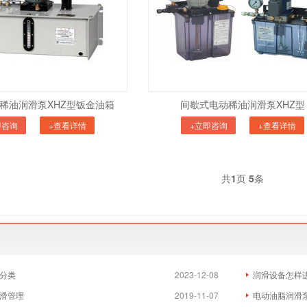
稀油润滑泵XHZ型钣金油箱
间歇式电动稀油润滑泵XHZ型
即咨询
+查看详情
+立即咨询
+查看详情
共
1
页
5
条
分类
2023-12-08
润滑设备怎样
滑管理
2019-11-07
电动油脂润滑