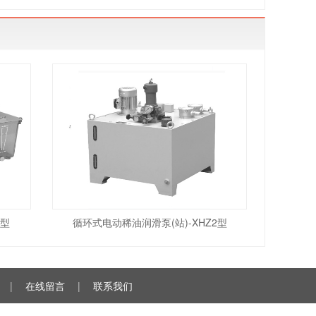
I型
循环式电动稀油润滑泵(站)-XHZ2型
|
在线留言
|
联系我们