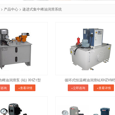
>
产品中心
>
递进式集中稀油润滑系统
稀油润滑泵 (站) XHZ1型
循环式恒温稀油润滑站XHZHW
即咨询
+查看详情
+立即咨询
+查看详情