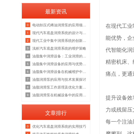
最新资讯
在现代工业
电动卸压式稀油润滑泵的应用领域探讨
0
现代汽车底盘润滑系统的设计与挑战
1
能优势，企
现代工业中集中润滑系统的创新发展
2
代智能化润
浅析汽车底盘润滑系统的维护策略
3
油脂集中润滑设备：工业润滑的新选择
4
精密机床、
油脂集中润滑设备的应用与优势分析
5
油脂集中润滑设备在机械维护中的重要性
6
痛点，更通
油脂润滑泵的应用与技术发展探讨
7
油脂润滑泵工作原理及优化方案分析
8
油脂润滑泵在机械设备中的应用案例分享
9
提升设备效
力或残留压
文章排行
每一个注油
优化汽车底盘润滑系统的实用技巧
0
摩擦副。这
提升汽车性能的底盘润滑技术
1