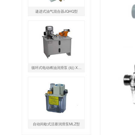
递进式油气混合器JQHQ型
循环式电动稀油润滑泵 (站) XHZ1型
自动间歇式活塞润滑泵MLZ型