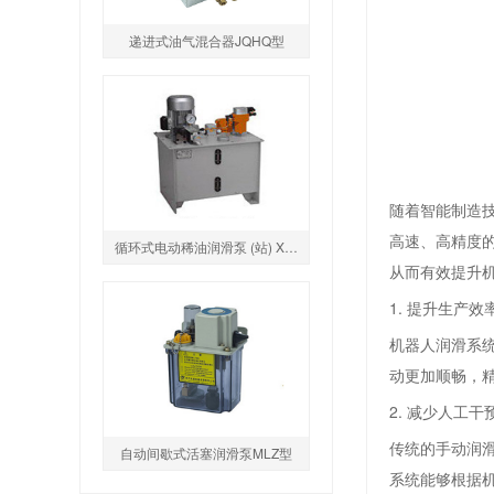
递进式油气混合器JQHQ型
随着智能制造
高速、高精度
循环式电动稀油润滑泵 (站) XHZ1型
从而有效提升
1. 提升生产效
机器人润滑系
动更加顺畅，
2. 减少人工
传统的手动润
自动间歇式活塞润滑泵MLZ型
系统能够根据