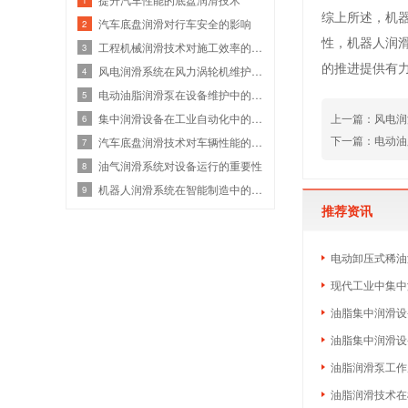
综上所述，机
汽车底盘润滑对行车安全的影响
2
性，机器人润
工程机械润滑技术对施工效率的影响
3
的推进提供有
风电润滑系统在风力涡轮机维护中的应用实践
4
电动油脂润滑泵在设备维护中的重要性
5
集中润滑设备在工业自动化中的作用
上一篇：风电润
6
下一篇：电动油
汽车底盘润滑技术对车辆性能的影响分析
7
油气润滑系统对设备运行的重要性
8
机器人润滑系统在智能制造中的应用前景
9
推荐资讯
电动卸压式稀油
现代工业中集中
油脂集中润滑设
油脂集中润滑设
油脂润滑泵工作
油脂润滑技术在