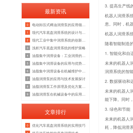
3. 提高生产
最新资讯
机器人润滑系
患。同时，机
电动卸压式稀油润滑泵的应用领域探讨
0
现代汽车底盘润滑系统的设计与挑战
1
机器人润滑系
现代工业中集中润滑系统的创新发展
2
随着智能制造
浅析汽车底盘润滑系统的维护策略
3
1. 智能化和自
油脂集中润滑设备：工业润滑的新选择
4
未来的机器人
油脂集中润滑设备的应用与优势分析
5
油脂集中润滑设备在机械维护中的重要性
润滑系统的智
6
油脂润滑泵的应用与技术发展探讨
7
2. 数据驱动和
油脂润滑泵工作原理及优化方案分析
8
未来的机器人
油脂润滑泵在机械设备中的应用案例分享
9
能下降。同时
3. 绿色和节能
文章排行
未来的
机器人
优化汽车底盘润滑系统的实用技巧
0
耗，降低润滑
提升汽车性能的底盘润滑技术
1